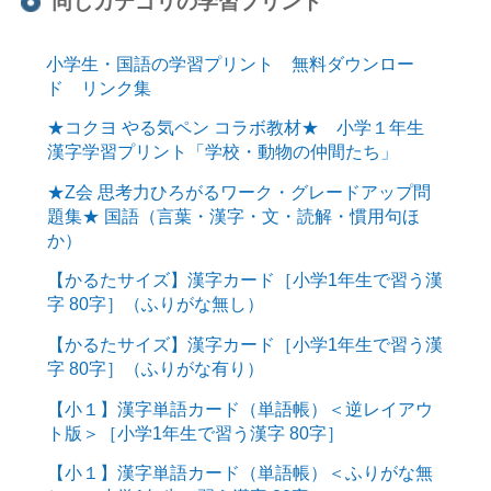
同じカテゴリの学習プリント
小学生・国語の学習プリント 無料ダウンロー
ド リンク集
★コクヨ やる気ペン コラボ教材★ 小学１年生
漢字学習プリント「学校・動物の仲間たち」
★Z会 思考力ひろがるワーク・グレードアップ問
題集★ 国語（言葉・漢字・文・読解・慣用句ほ
か）
【かるたサイズ】漢字カード［小学1年生で習う漢
字 80字］（ふりがな無し）
【かるたサイズ】漢字カード［小学1年生で習う漢
字 80字］（ふりがな有り）
【小１】漢字単語カード（単語帳）＜逆レイアウ
ト版＞［小学1年生で習う漢字 80字］
【小１】漢字単語カード（単語帳）＜ふりがな無