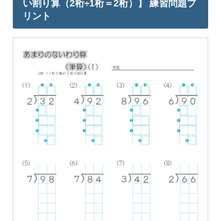
い割り算（2桁÷1桁＝2桁）】 練習問題プ
リント