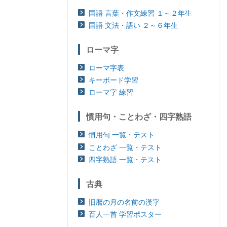
国語 言葉・作文練習 １～２年生
国語 文法・語い ２～６年生
ローマ字
ローマ字表
キーボード学習
ローマ字 練習
慣用句・ことわざ・四字熟語
慣用句 一覧・テスト
ことわざ 一覧・テスト
四字熟語 一覧・テスト
古典
旧暦の月の名前の漢字
百人一首 学習ポスター