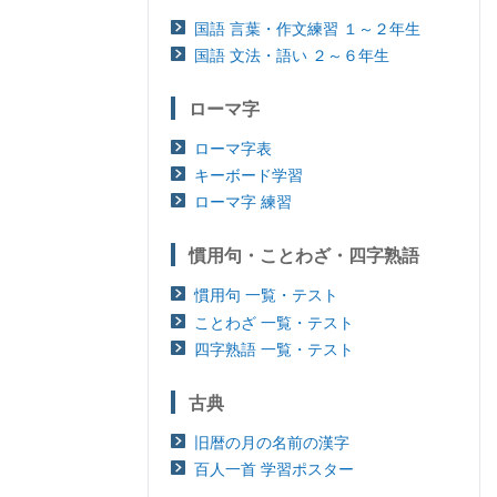
国語 言葉・作文練習 １～２年生
国語 文法・語い ２～６年生
ローマ字
ローマ字表
キーボード学習
ローマ字 練習
慣用句・ことわざ・四字熟語
慣用句 一覧・テスト
ことわざ 一覧・テスト
四字熟語 一覧・テスト
古典
旧暦の月の名前の漢字
百人一首 学習ポスター