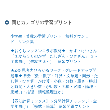
同じカテゴリの学習プリント
小学生・算数の学習プリント 無料ダウンロー
ド リンク集
★おうちレッスンコラボ教材★ かず・けいさん
「１から３０のかず・たしざん・ひきざん」 ２～
７歳向け（未就学児～） 練習プリント
★Z会 思考力ひろがるワーク・グレードアップ問
題集★ 算数（数・数字・計算・文章題・図形・た
し算・ひき算・かけ算・小数・分数・重さ・時刻
と時間・大きい数・がい数・面積・迷路・論理・
思考力・推理・情報整理ほか）
【四則計算ミックス】５分間計算チャレンジ（全
学年向け）【横式・筆算】 練習問題プリント