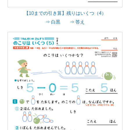
【10までの引き算】残りはいくつ（4）
⇒ 白黒
⇒ 答え